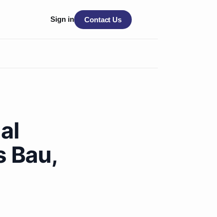
Sign in
Contact Us
al
s Bau,