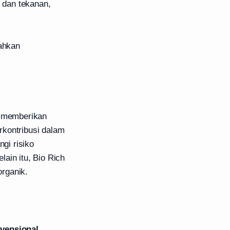
i dan tekanan,
ahkan
n memberikan
rkontribusi dalam
gi risiko
ain itu, Bio Rich
rganik.
vensional