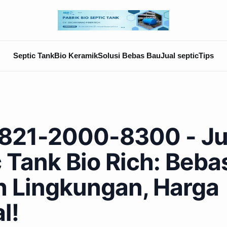
Septic Tank
Bio Keramik
Solusi Bebas Bau
Jual septic
Tips
821-2000-8300 - Ju
 Tank Bio Rich: Beba
 Lingkungan, Harga
l!