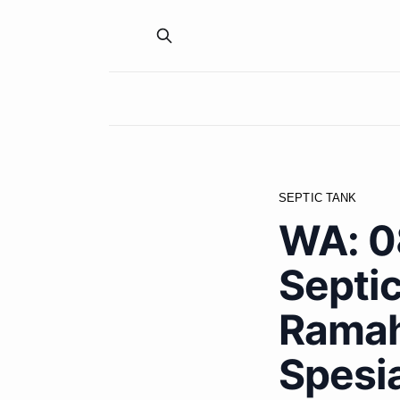
SEPTIC TANK
WA: 0
Septic
Ramah
Spesia