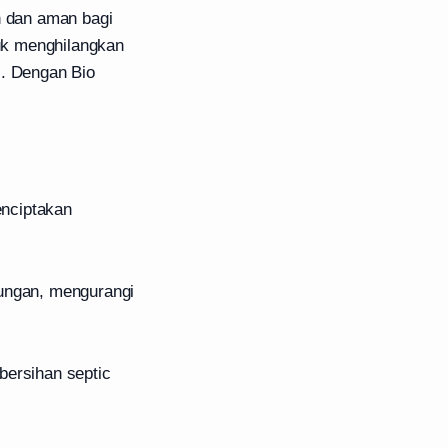
h dan aman bagi
uk menghilangkan
l. Dengan Bio
enciptakan
kungan, mengurangi
ersihan septic