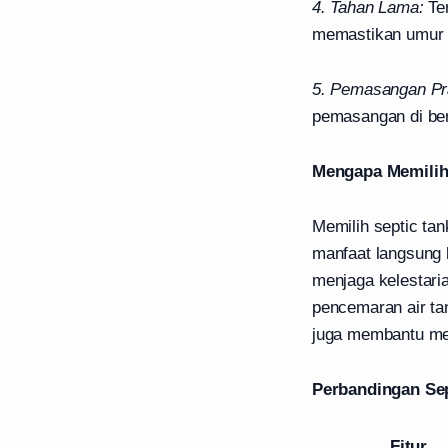
4. Tahan Lama:
Ter
memastikan umur 
5. Pemasangan Pra
pemasangan di ber
Mengapa Memilih 
Memilih septic ta
manfaat langsung 
menjaga kelestari
pencemaran air tan
juga membantu men
Perbandingan Sep
Fitur