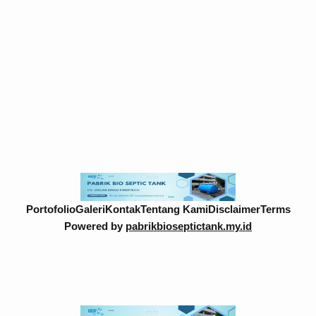
Portofolio
Galeri
Kontak
Tentang Kami
Disclaimer
Terms
Powered by
pabrikbioseptictank.my.id