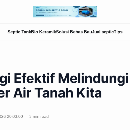
Septic Tank
Bio Keramik
Solusi Bebas Bau
Jual septic
Tips
gi Efektif Melindungi
r Air Tanah Kita
026 20:03:00
—
3 min read