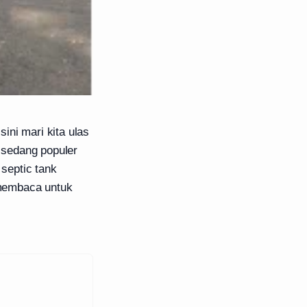
ni mari kita ulas
g sedang populer
 septic tank
n membaca untuk