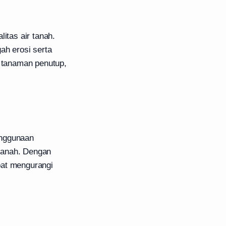
tas air tanah.
ah erosi serta
n tanaman penutup,
enggunaan
tanah. Dengan
pat mengurangi