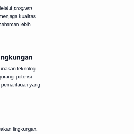
Melalui
program
menjaga kualitas
emahaman lebih
Lingkungan
unakan teknologi
urangi potensi
 pemantauan yang
akan lingkungan,