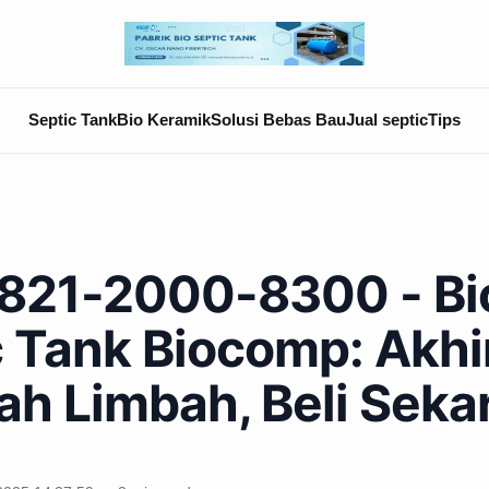
Septic Tank
Bio Keramik
Solusi Bebas Bau
Jual septic
Tips
821-2000-8300 - Bi
 Tank Biocomp: Akhi
ah Limbah, Beli Seka