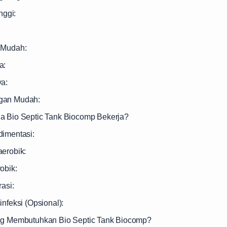
nggi:
:
 Mudah:
a:
ya:
gan Mudah:
a Bio Septic Tank Biocomp Bekerja?
dimentasi:
aerobik:
obik:
rasi:
infeksi (Opsional):
ng Membutuhkan Bio Septic Tank Biocomp?