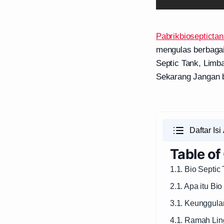
Pabrikbioseptictan
mengulas berbagai
Septic Tank, Limb
Sekarang Jangan be
Daftar Isi 
Table of
1.1. Bio Septi
2.1. Apa itu Bi
3.1. Keunggula
4.1. Ramah Li