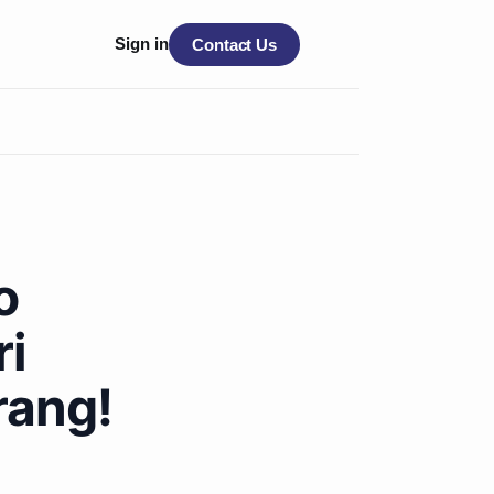
Sign in
Contact Us
o
ri
rang!