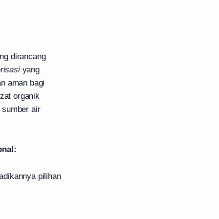
ng dirancang
erisasi
yang
an aman bagi
zat organik
 sumber air
nal:
dikannya pilihan