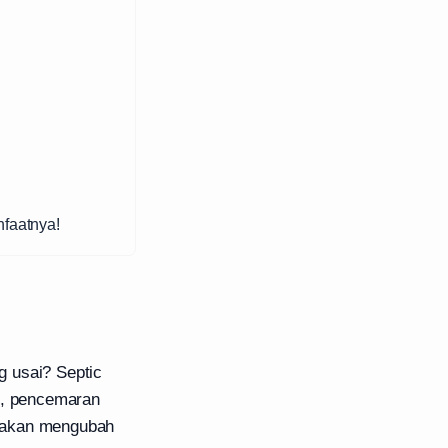
nfaatnya!
g usai? Septic
p, pencemaran
ng akan mengubah