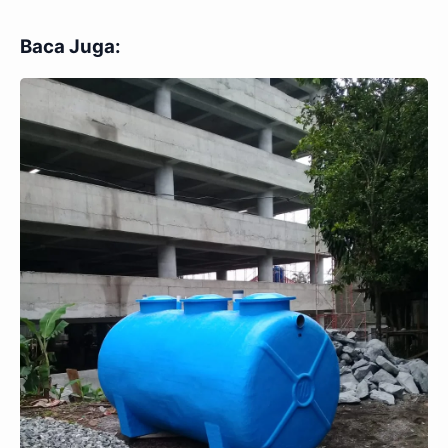
Baca Juga: