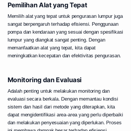
Pemilihan Alat yang Tepat
Memilih alat yang tepat untuk pengurasan lumpur juga
sangat berpengaruh terhadap efisiensi. Penggunaan
pompa dan kendaraan yang sesuai dengan spesifikasi
lumpur yang diangkat sangat penting. Dengan
memanfaatkan alat yang tepat, kita dapat
meningkatkan kecepatan dan efektivitas pengurasan.
Monitoring dan Evaluasi
Adalah penting untuk melakukan monitoring dan
evaluasi secara berkala. Dengan memantau kondisi
sistem dan hasil dari metode yang diterapkan, kita
dapat mengidentifikasi area-area yang perlu diperbaiki
dan melakukan penyesuaian yang diperlukan. Proses
ini membawa dampak besar terhadap efisiensi