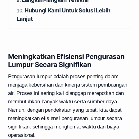
9.
Hubungi Kami Untuk Solusi Lebih
10.
Lanjut
Meningkatkan Efisiensi Pengurasan
Lumpur Secara Signifikan
Pengurasan lumpur adalah proses penting dalam
menjaga kebersihan dan kinerja sistem pembuangan
air. Proses ini sering kali dianggap merepotkan dan
membutuhkan banyak waktu serta sumber daya.
Namun, dengan pendekatan yang tepat, kita dapat
meningkatkan efisiensi pengurasan lumpur secara
signifikan, sehingga menghemat waktu dan biaya
operasional.