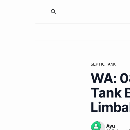
SEPTIC TANK
WA: 0
Tank B
Limba
Ayu