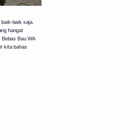
aik-baik saja.
dang hangat
si Bebas Bau WA
i kita bahas