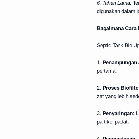
6. Tahan Lama:
Ter
digunakan dalam j
Bagaimana Cara K
Septic Tank Bio U
1.
Penampungan 
pertama.
2.
Proses Biofilte
zat yang lebih se
3.
Penyaringan:
L
partikel padat.
4.
Pengendapan: