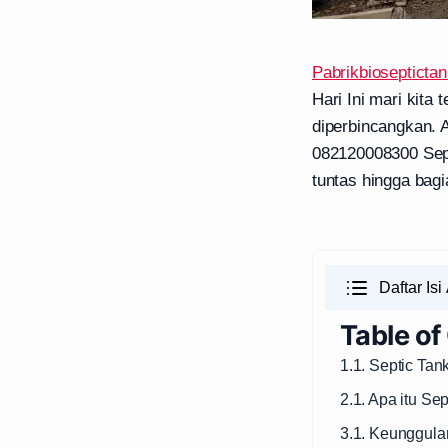
Pabrikbioseptictan
Hari Ini mari kita
diperbincangkan. 
082120008300 Sept
tuntas hingga bagi
Daftar Isi 
Table of
1.1. Septic Ta
2.1. Apa itu Se
3.1. Keunggula