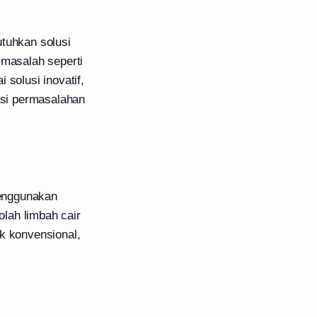
utuhkan solusi
 masalah seperti
 solusi inovatif,
asi permasalahan
menggunakan
olah limbah cair
k konvensional,