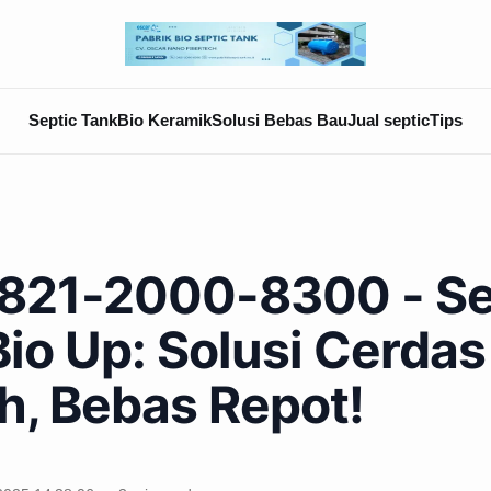
Septic Tank
Bio Keramik
Solusi Bebas Bau
Jual septic
Tips
821-2000-8300 - Se
io Up: Solusi Cerdas
h, Bebas Repot!